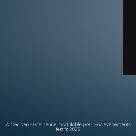
© Deciben - une benne modulable pour vos évènements
festifs 2025