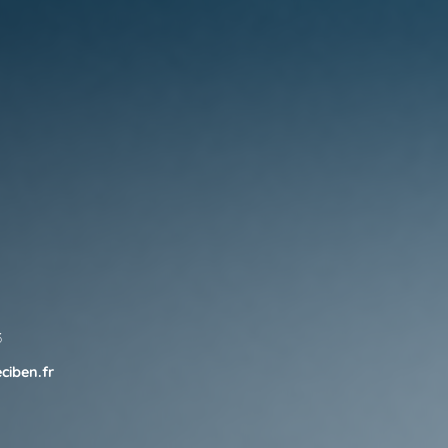
3
ciben.fr