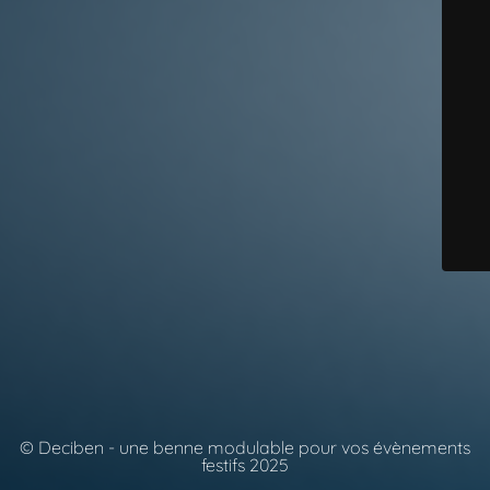
© Deciben - une benne modulable pour vos évènements
festifs 2025